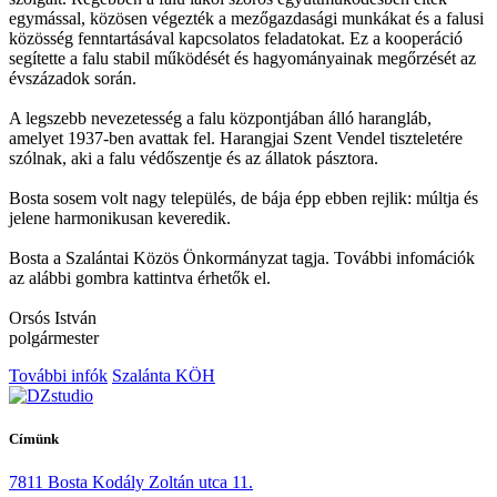
egymással, közösen végezték a mezőgazdasági munkákat és a falusi
közösség fenntartásával kapcsolatos feladatokat. Ez a kooperáció
segítette a falu stabil működését és hagyományainak megőrzését az
évszázadok során.
A legszebb nevezetesség a falu központjában álló harangláb,
amelyet 1937-ben avattak fel. Harangjai Szent Vendel tiszteletére
szólnak, aki a falu védőszentje és az állatok pásztora.
Bosta sosem volt nagy település, de bája épp ebben rejlik: múltja és
jelene harmonikusan keveredik.
Bosta a Szalántai Közös Önkormányzat tagja. További infomációk
az alábbi gombra kattintva érhetők el.
Orsós István
polgármester
További infók
Szalánta KÖH
Címünk
7811 Bosta Kodály Zoltán utca 11.