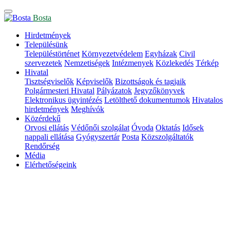
Bosta
Hirdetmények
Településünk
Településtörténet
Környezetvédelem
Egyházak
Civil
szervezetek
Nemzetiségek
Intézmenyek
Közlekedés
Térkép
Hivatal
Tisztségviselők
Képviselők
Bizottságok és tagjaik
Polgármesteri Hivatal
Pályázatok
Jegyzőkönyvek
Elektronikus ügyintézés
Letölthető dokumentumok
Hivatalos
hirdetmények
Meghívók
Közérdekű
Orvosi ellátás
Védőnői szolgálat
Óvoda
Oktatás
Idősek
nappali ellátása
Gyógyszertár
Posta
Közszolgáltatók
Rendőrség
Média
Elérhetőségeink