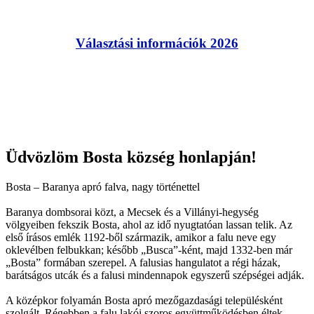
Választási információk 2026
Üdvözlöm Bosta község honlapján!
Bosta – Baranya apró falva, nagy történettel
Baranya dombsorai közt, a Mecsek és a Villányi-hegység
völgyeiben fekszik Bosta, ahol az idő nyugtatóan lassan telik. Az
első írásos emlék 1192-ből származik, amikor a falu neve egy
oklevélben felbukkan; később „Busca”-ként, majd 1332-ben már
„Bosta” formában szerepel. A falusias hangulatot a régi házak,
barátságos utcák és a falusi mindennapok egyszerű szépségei adják.
A középkor folyamán Bosta apró mezőgazdasági településként
szolgált. Régebben a falu lakói szoros együttműködésben éltek